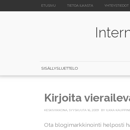
ETUSIVU
TIETOA ILKASTA
YHTEYSTIEDOT
Inter
SISÄLLYSLUETTELO
Kirjoita vierailev
KESKIVIIKKONA, SYYSKUUTA 16, 2009
BY
ILKKA KAUPPIN
Ota blogimarkkinointi helposti hal