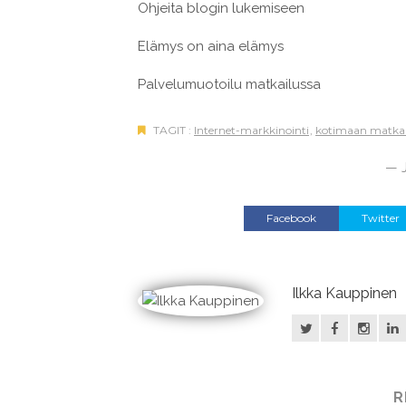
Ohjeita blogin lukemiseen
Elämys on aina elämys
Palvelumuotoilu matkailussa
TAGIT :
Internet-markkinointi
,
kotimaan matkai
— J
Facebook
Twitter
Ilkka Kauppinen
R