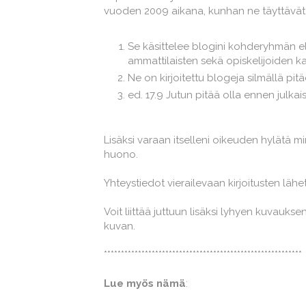
vuoden 2009 aikana, kunhan ne täyttävät s
Se käsittelee blogini kohderyhmän e
ammattilaisten sekä opiskelijoiden ka
Ne on kirjoitettu blogeja silmällä pitä
ed. 17.9 Jutun pitää olla ennen julka
Lisäksi varaan itselleni oikeuden hylätä m
huono.
Yhteystiedot vierailevaan kirjoitusten lähe
Voit liittää juttuun lisäksi lyhyen kuvauksen 
kuvan.
**********************************************************
Lue myös nämä
: