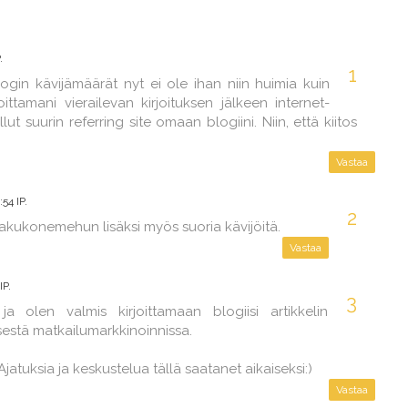
.
blogin kävijämäärät nyt ei ole ihan niin huimia kuin
ittamani vierailevan kirjoituksen jälkeen internet-
ut suurin referring site omaan blogiini. Niin, että kiitos
Vastaa
54 IP.
 hakukonemehun lisäksi myös suoria kävijöitä.
Vastaa
IP.
a olen valmis kirjoittamaan blogiisi artikkelin
sestä matkailumarkkinoinnissa.
Ajatuksia ja keskustelua tällä saatanet aikaiseksi:)
Vastaa