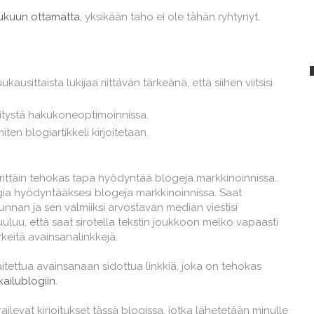
ukuun ottamatta
, yksikään taho ei ole tähän ryhtynyt.
ausittaista lukijaa riittävän tärkeänä, että siihen viitsisi
itystä hakukoneoptimoinnissa.
iten blogiartikkeli kirjoitetaan.
n erittäin tehokas tapa hyödyntää blogeja markkinoinnissa.
ogia hyödyntääksesi blogeja markkinoinnissa. Saat
akunnan ja sen valmiiksi arvostavan median viestisi
kuuluu, että saat sirotella tekstin joukkoon melko vapaasti
keitä avainsanalinkkejä.
laitettua avainsanaan sidottua linkkiä, joka on tehokas
ailublogiin
.
railevat kirjoitukset tässä blogissa, jotka lähetetään minulle