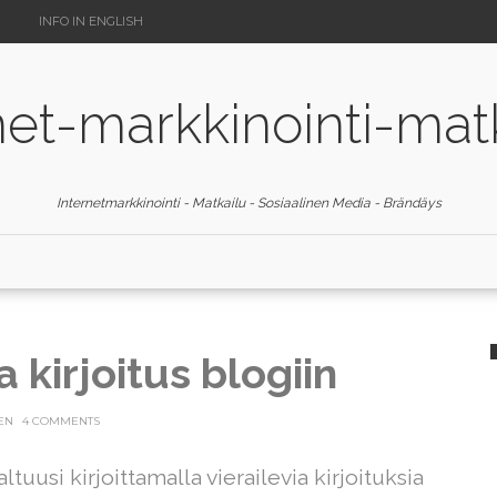
INFO IN ENGLISH
net-markkinointi-mat
Internetmarkkinointi - Matkailu - Sosiaalinen Media - Brändäys
a kirjoitus blogiin
EN
4 COMMENTS
tuusi kirjoittamalla vierailevia kirjoituksia