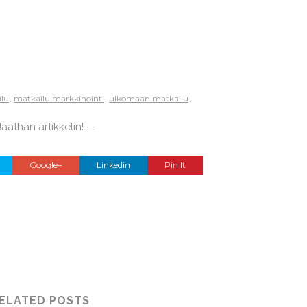
lu
,
matkailu markkinointi
,
ulkomaan matkailu
,
aathan artikkelin! —
Google+
Linkedin
Pin It
ELATED POSTS