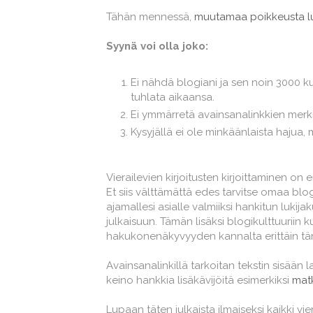
Tähän mennessä,
muutamaa poikkeusta l
Syynä voi olla joko:
Ei nähdä blogiani ja sen noin 3000 kuuk
tuhlata aikaansa.
Ei ymmärretä avainsanalinkkien merk
Kysyjällä ei ole minkäänlaista hajua, m
Vierailevien kirjoitusten kirjoittaminen o
Et siis välttämättä edes tarvitse omaa bl
ajamallesi asialle valmiiksi hankitun lukij
julkaisuun. Tämän lisäksi blogikulttuuriin 
hakukonenäkyvyyden kannalta erittäin tär
Avainsanalinkillä tarkoitan tekstin sisään 
keino hankkia lisäkävijöitä esimerkiksi
matk
Lupaan täten julkaista ilmaiseksi kaikki vie