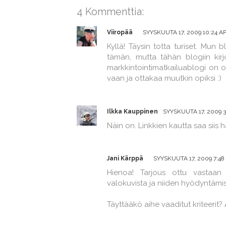
4 Kommenttia:
Viiropää
SYYSKUUTA 17, 2009 10:24 AP
Kyllä! Täysin totta turiset. Mun 
tämän, mutta tähän blogiin kirjo
markkintointimatkailuablogi on oll
vaan ja ottakaa muutkin opiksi :)
Ilkka Kauppinen
SYYSKUUTA 17, 2009 3:
Näin on. Linkkien kautta saa siis
Jani Kärppä
SYYSKUUTA 17, 2009 7:48 
Hienoa! Tarjous ottu vastaan j
valokuvista ja niiden hyödyntämi
Täyttääkö aihe vaaditut kriteerit? 