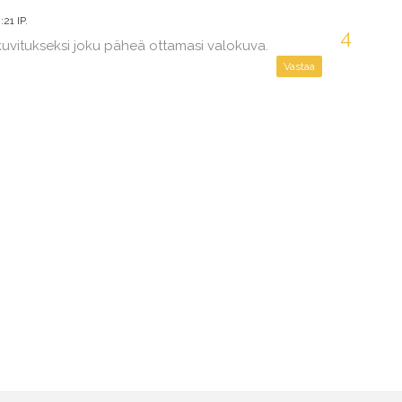
21 IP.
kuvitukseksi joku päheä ottamasi valokuva.
Vastaa