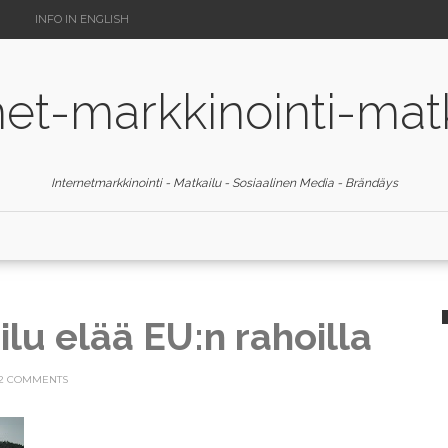
INFO IN ENGLISH
net-markkinointi-mat
Internetmarkkinointi - Matkailu - Sosiaalinen Media - Brändäys
lu elää EU:n rahoilla
2 COMMENTS