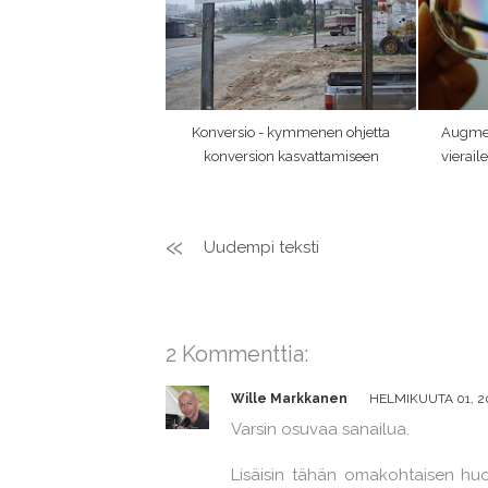
Konversio - kymmenen ohjetta
Augment
konversion kasvattamiseen
vierail
Uudempi teksti
2 Kommenttia:
Wille Markkanen
HELMIKUUTA 01, 200
Varsin osuvaa sanailua.
Lisäisin tähän omakohtaisen huo