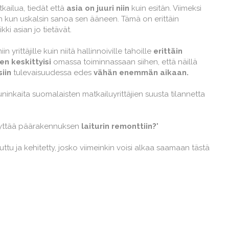
kailua, tiedät että
asia on juuri niin
kuin esitän. Viimeksi
 kun uskalsin sanoa sen ääneen. Tämä on erittäin
ki asian jo tietävät.
iin yrittäjille kuin niitä hallinnoiville tahoille
e
rittäin
en keskittyisi
omassa toiminnassaan siihen, että näillä
siin
tulevaisuudessa edes
vähän enemmän aikaan.
nkaita suomalaisten matkailuyrittäjien suusta tilannetta
yttää päärakennuksen
laiturin remonttiin?
"
ttu ja kehitetty, josko viimeinkin voisi alkaa saamaan tästä