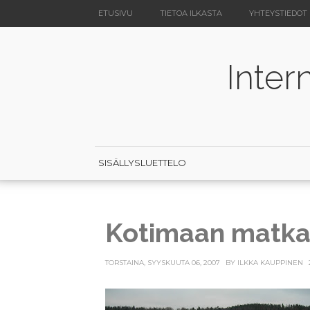
ETUSIVU
TIETOA ILKASTA
YHTEYSTIEDOT
Inter
SISÄLLYSLUETTELO
Kotimaan matkai
TORSTAINA, SYYSKUUTA 06, 2007
BY
ILKKA KAUPPINEN