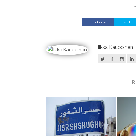
— J
Facebook
Twitter
Ilkka Kauppinen
R