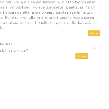
 perukoilla ole samat tarpeet, kuin EU:n työryhmissä
aan rahoituksen kohdentumisesta päättävät tahot
 käydä niin, että rahaa oikeasti tarvitaan siihen laituriin,
. Kuitenkin voi olla niin, että on tarjolla vääränlainen
ten alkaa kikkailu. Rehellisesti pitää välillä katsastaa,
taa.
Vastaa
10:39 IP.
ä tähän ratkaisu?
Vastaa