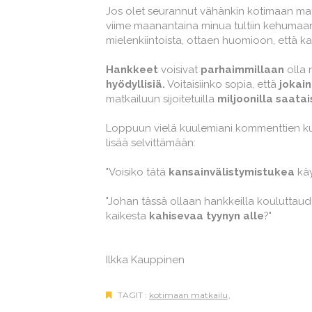
Jos olet seurannut vähänkin kotimaan mat
viime maanantaina minua tultiin kehumaan
mielenkiintoista, ottaen huomioon, että kaik
Hankkeet
voisivat
parhaimmillaan
olla n
hyödyllisiä.
Voitaisiinko sopia, että
jokain
matkailuun sijoitetuilla
miljoonilla saatai
Loppuun vielä kuulemiani kommenttien kuni
lisää selvittämään:
"Voisiko tätä
kansainvälistymistukea
kä
"Johan tässä ollaan hankkeilla kouluttaudu
kaikesta
kahisevaa tyynyn alle
?"
Ilkka Kauppinen
TAGIT :
kotimaan matkailu
,