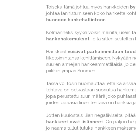
Toiseksi tämä johtuu myös hankkeiden
by
johtaa lannistumiseen koko hanketta koht
huonoon hankehallintoon
.
Kolmanneksi syyksi voisin mainita, usein t
hankehakemukset
, joita sitten selitell
Hankkeet
voisivat parhaimmillaan tuoda
liiketoimintansa kehittämiseen. Nykyään 
suuren armeijan hankeammattilaisia, joide
piikkiin ympäri Suomen.
Tässä voi tosin huomauttaa, että kalansaal
tehtävä on pelkästään suoriutua hankema
jopa perustettu suuri määrä joko puhtaasti y
joiden pääasiallinen tehtävä on hankkia ja
Jotten kuulostaisi liian negatiiviselta, pitä
hankkeet ovat lisänneet.
On paljon help
jo naama tullut tutuksi hankkeen maksam