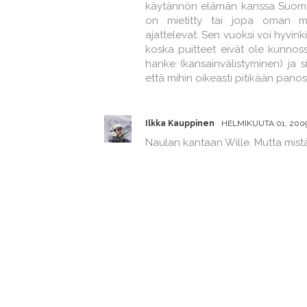
käytännön elämän kanssa Suomen
on mietitty tai jopa oman m
ajattelevat. Sen vuoksi voi hyvinkin
koska puitteet eivät ole kunnossa
hanke (kansainvälistyminen) ja sit
että mihin oikeasti pitikään panos
Ilkka Kauppinen
HELMIKUUTA 01, 2009 
Naulan kantaan Wille. Mutta mist