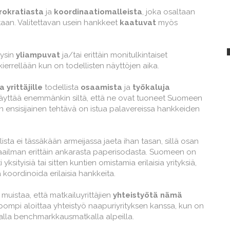
rokratiasta
ja
koordinaatiomalleista
, joka osaltaan
aan. Valitettavan usein hankkeet
kaatuvat
myös
äysin
yliampuvat
ja/tai erittäin monitulkintaiset
en kierrellään kun on todellisten näyttöjen aika.
 yrittäjille
todellista
osaamista
ja
työkaluja
näyttää enemmänkin siltä, että ne ovat tuoneet Suomeen
n ensisijainen tehtävä on istua palavereissa hankkeiden
ista ei tässäkään armeijassa jaeta ihan tasan, sillä osan
ailman erittäin ankarasta paperisodasta. Suomeen on
ksityisiä tai sitten kuntien omistamia erilaisia yrityksiä,
 koordinoida erilaisia hankkeita.
ä muistaa, että matkailuyrittäjien
yhteistyötä nämä
ompi aloittaa yhteistyö naapuriyrityksen kanssa, kun on
alla benchmarkkausmatkalla alpeilla.