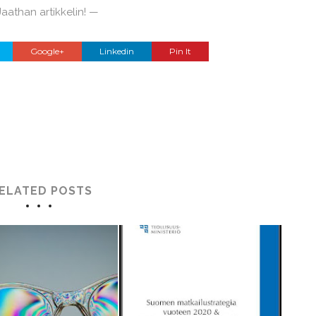
aathan artikkelin! —
Google+
Linkedin
Pin It
ELATED POSTS